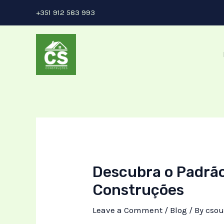
Skip
Post
+351 912 583 993
to
navigation
content
Descubra o Padrão
Construções
Leave a Comment
/
Blog
/ By
csou