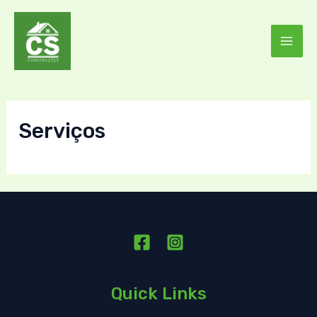
Skip
MAI
to
ME
content
Serviços
E
Quick Links