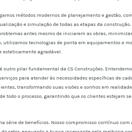
egamos métodos modernos de planejamento e gestão, com
sualização e simulação de todas as etapas da construção.
 problemas antes mesmo de iniciarem as obras, minimizan
so, utilizamos tecnologias de ponta em equipamentos e m
 e esteticamente agradável.
 é outro pilar fundamental da CS Construções. Entendemos
serviços para atender às necessidades específicas de cad
lientes, transformando suas visões e sonhos em realidad
e todo o processo, garantindo que os clientes estejam se
ma série de benefícios. Nosso compromisso contínuo com 
 do setor, enquanto a busca incessante pela melhoria co