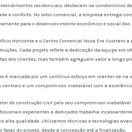
preendimentos residenciais, destacam-se condomínios d
ade e conforto. No setor comercial, a empresa entrega c
ivamente para o desenvolvimento econômico e social das r
fício Horizonte e o Centro Comercial Nova Era ilustram a
truções. Cada projeto reflete a dedicação da equipe em o
as dos clientes, mas também agreguem valor a longo pr
ões é marcada por um contínuo esforço em manter-se na v
s centrais e um compromisso inabalável com a excelênci
etor de construção civil pelo seu compromisso inabaláve
ofissionais experientes e dedicados trabalha incessantem
is alta qualidade. Utilizamos técnicas e tecnologias av
 fases do projeto, desde a concepção até a finalização.