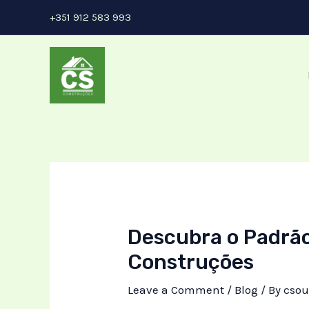
Skip
Post
+351 912 583 993
to
navigation
content
Descubra o Padrão
Construções
Leave a Comment
/
Blog
/ By
csou