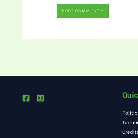
Quic
Políti
Termos
Credit